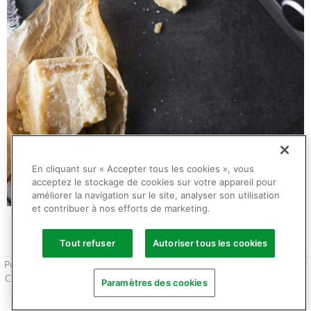
En cliquant sur « Accepter tous les cookies », vous
acceptez le stockage de cookies sur votre appareil pour
améliorer la navigation sur le site, analyser son utilisation
et contribuer à nos efforts de marketing.
Tout refuser
Autoriser tous les cookies
Politique de confidentialité et de gestion des cookies
Conditions d’utilisation
Conditions générales de vente
Paramètres des cookies
Copyright 2024 © tous droits réservés.