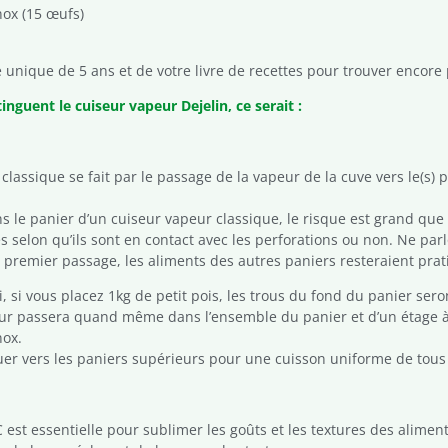
nox (15 œufs)
 unique de 5 ans et de votre livre de recettes pour trouver encore p
tinguent le cuiseur vapeur Dejelin, ce serait :
assique se fait par le passage de la vapeur de la cuve vers le(s) pa
ns le panier d’un cuiseur vapeur classique, le risque est grand que
es selon qu’ils sont en contact avec les perforations ou non. Ne pa
u premier passage, les aliments des autres paniers resteraient pra
i, si vous placez 1kg de petit pois, les trous du fond du panier se
eur passera quand même dans l’ensemble du panier et d’un étage à l’
nox.
nuer vers les paniers supérieurs pour une cuisson uniforme de tous
est essentielle pour sublimer les goûts et les textures des aliment