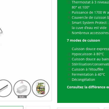
Thermostat à 3 niveau
80° et 100°
Puissance de 1700 W a
Couvercle de cuisson 
Smart System Protect :
la cuve d’eau est vide
Nombreux accessoires 
7 modes de cuisson
Cuisson douce express
Hypocuisson à 80°C
Cuisson douce au bain
Stérilisation/conservat
Cuisson à l’étouffée
Fermentation à 40°C
Décongélation
Consultez la différence 