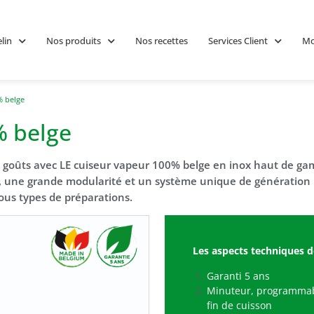
lin
Nos produits
Nos recettes
Services Client
Mo
% belge
% belge
de goûts avec LE cuiseur vapeur 100% belge en inox haut de ga
, une grande modularité et un système unique de génération i
ous types de préparations.
Les aspects techniques d
Garanti 5 ans
Minuteur, programmabl
fin de cuisson