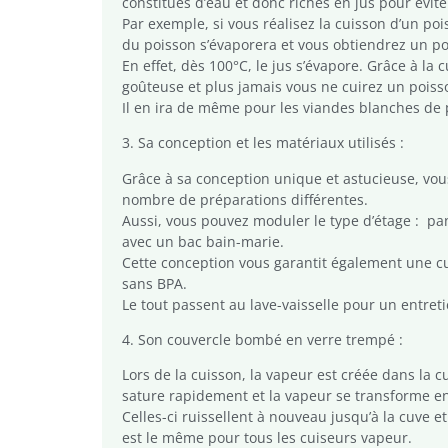
constitués d’eau et donc riches en jus pour évite
Par exemple, si vous réalisez la cuisson d’un po
du poisson s’évaporera et vous obtiendrez un po
En effet, dès 100°C, le jus s’évapore. Grâce à la
goûteuse et plus jamais vous ne cuirez un poiss
Il en ira de même pour les viandes blanches de 
3. Sa conception et les matériaux utilisés :
Grâce à sa conception unique et astucieuse, vou
nombre de préparations différentes.
Aussi, vous pouvez moduler le type d’étage : p
avec un bac bain-marie.
Cette conception vous garantit également une cui
sans BPA.
Le tout passent au lave-vaisselle pour un entretie
4. Son couvercle bombé en verre trempé :
Lors de la cuisson, la vapeur est créée dans la c
sature rapidement et la vapeur se transforme en
Celles-ci ruissellent à nouveau jusqu’à la cuve 
est le même pour tous les cuiseurs vapeur.