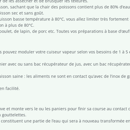
r de les assécher et de brusquer les textures.
isson, sachant que la chair des poissons contient plus de 80% d’eau
isson sec et sans goût.
 cuisson basse température à 80°C, vous allez limiter très fortemen
on à plus de 80°C.
poulet, de lapin, de porc etc. Toutes vos préparations à base d’œu
s pouvez moduler votre cuiseur vapeur selon vos besoins de 1 à 5 é
anier avec ou sans bac récupérateur de jus, avec un bac récupéra
sson saine : les aliments ne sont en contact qu’avec de l’inox de g
n facilité.
uve et monte vers le ou les paniers pour finir sa course au contact
 gouttelettes.
et constituent une partie de l’eau qui sera à nouveau transformée en