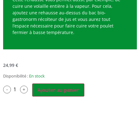
cuire une volaille entière à la vapeur. Pour cela,
ajoutez une rehausse au-dessus du bac bio-
gastronorm récolteur de jus et vous aurez tout
l’espace nécessaire pour faire cuire votre poulet
fermier à basse température.
24,99
€
Disponibilité :
En stock
Ajouter au panier