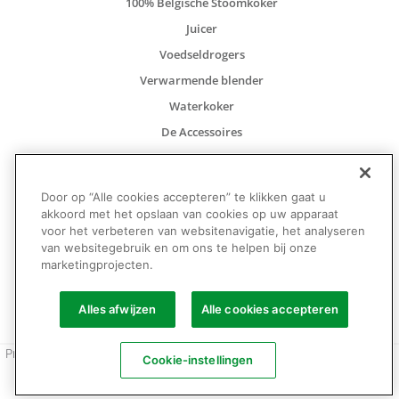
100% Belgische Stoomkoker
Juicer
Voedseldrogers
Verwarmende blender
Waterkoker
De Accessoires
De onderdelen
Onze recepten
Door op “Alle cookies accepteren” te klikken gaat u
akkoord met het opslaan van cookies op uw apparaat
voor het verbeteren van websitenavigatie, het analyseren
van websitegebruik en om ons te helpen bij onze
marketingprojecten.
Volg ons op
Alles afwijzen
Alle cookies accepteren
Privacy beleid
Gebruiksvoorwaarden
Algemene voorwaarden
Cookie-instellingen
Copyright 2024 © tous droits réservés.